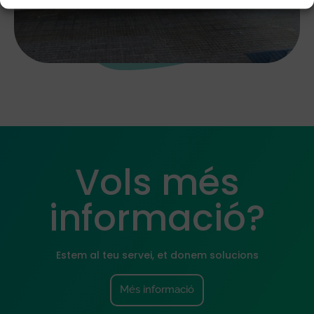
Vols més
informació?
Estem al teu servei, et donem solucions
Més informació